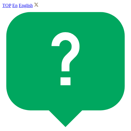
TOP
En
English