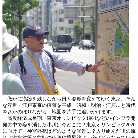
微かに痕跡を残しながら日々姿形を変えてゆく東京。そん
な浮世・江戸東京の痕跡を平成・昭和・明治・江戸…と時代
をさかのぼりながら、地図を片手に追いかけます。
高度経済成長期、東京オリンピック1964などのインフラ開
発の中で姿を消した小川は今どこに？東京オリンピック2020
に向けて、神宮外苑はどのような光景に？入り組んだ川の流
れは洪水対策？往時の街道や境界線は、今はどうなっている