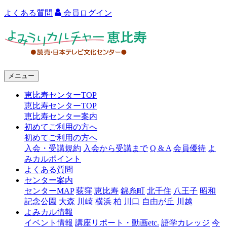
よくある質問
会員ログイン
よ
み
う
メニュー
り
恵比寿センターTOP
カ
恵比寿センターTOP
ル
恵比寿センター案内
初めてご利用の方へ
チ
初めてご利用の方へ
ャ
入会・受講規約
入会から受講まで
Q & A
会員優待
よ
みカルポイント
ー
よくある質問
センター案内
恵
センターMAP
荻窪
恵比寿
錦糸町
北千住
八王子
昭和
比
記念公園
大森
川崎
横浜
柏
川口
自由が丘
川越
よみカル情報
寿
イベント情報
講座リポート・動画etc.
語学カレッジ
今