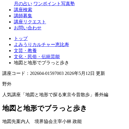
月の占い
ワンポイント写真塾
講座検索
講師募集
講座リクエスト
お問い合わせ
トップ
よみうりカルチャー恵比寿
文芸・教養
文化・民俗・伝統芸能
地図と地形でブラっと歩き
講座コード：202604-01597003 2026年5月12日 更新
野外
人気講座「地図と地形で探る東京今昔散歩」番外編
地図と地形でブラっと歩き
地図先案内人 境界協会主宰
小林 政能