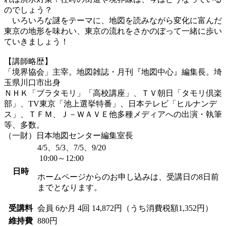
のでしょう？
いろいろな謎をテーマに、地図を読みながら変化に富んだ
東京の地形を味わい、東京の流れをさかのぼって一緒に歩い
ていきましょう！
【講師略歴】
「境界協会」主宰。地図雑誌・月刊『地図中心』編集長。埼
玉県川口市出身
ＮＨＫ「ブラタモリ」「高校講座」、ＴＶ朝日「タモリ倶楽
部」、TV東京「池上選挙特番」、日本テレビ「ヒルナンデ
ス」、ＴＦＭ、Ｊ－ＷＡＶＥ他多種メディアへの出演・執筆
等、多数。
（一財）日本地図センター編集室長
4/5、5/3、7/5、9/20
10:00～12:00
日時
ホームページからのお申し込みは、受講日の8日前
までとなります。
受講料
会員
6か月 4回 14,872円（うち消費税額1,352円）
維持費
880円