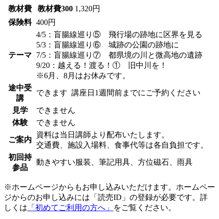
教材費
教材費300
1,320円
保険料
400円
4/5：盲腸線巡り⑤ 飛行場の跡地に区界を見る
5/3：盲腸線巡り⑥ 城跡の公園の跡地に
テーマ
7/5：盲腸線巡り⑦ 都県境の川と微高地の遺跡
9/20：越える！渡る！① 旧中川を！
※6月、8月はお休みです。
途中受
できます
講座日1週間前までにご予約ください
講
見学
できません
体験
できません
資料は当日講師より配布いたします。
ご案内
交通費、施設入場料、食事代等は各自負担です。
初回持
動きやすい服装、筆記用具、方位磁石、雨具
参品
※ホームページからもお申し込みいただけます。ホームペー
ジからのお申し込みには「読売ID」の登録が必要です。詳
しくは
「初めてご利用の方へ」
をご覧ください。