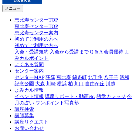
メニュー
恵比寿センターTOP
恵比寿センターTOP
恵比寿センター案内
初めてご利用の方へ
初めてご利用の方へ
入会・受講規約
入会から受講まで
Q & A
会員優待
よ
みカルポイント
よくある質問
センター案内
センターMAP
荻窪
恵比寿
錦糸町
北千住
八王子
昭和
記念公園
大森
川崎
横浜
柏
川口
自由が丘
川越
よみカル情報
イベント情報
講座リポート・動画etc.
語学カレッジ
今
月の占い
ワンポイント写真塾
講座検索
講師募集
講座リクエスト
お問い合わせ