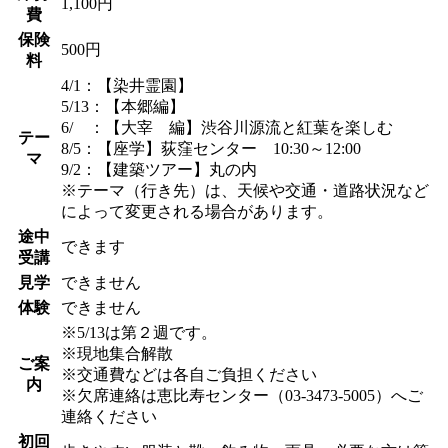
1,100円
費
保険
500円
料
4/1：【染井霊園】
5/13：【本郷編】
6/ ：【大宰 編】渋谷川源流と紅葉を楽しむ
テー
8/5：【座学】荻窪センター 10:30～12:00
マ
9/2：【建築ツアー】丸の内
※テーマ（行き先）は、天候や交通・道路状況など
によって変更される場合があります。
途中
できます
受講
見学
できません
体験
できません
※5/13は第２週です。
※現地集合解散
ご案
※交通費などは各自ご負担ください
内
※欠席連絡は恵比寿センター（03-3473-5005）へご
連絡ください
初回