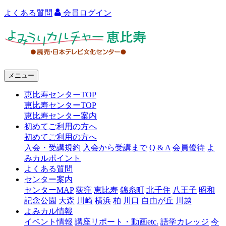
よくある質問
会員ログイン
よ
み
う
メニュー
り
恵比寿センターTOP
カ
恵比寿センターTOP
ル
恵比寿センター案内
初めてご利用の方へ
チ
初めてご利用の方へ
ャ
入会・受講規約
入会から受講まで
Q & A
会員優待
よ
みカルポイント
ー
よくある質問
センター案内
恵
センターMAP
荻窪
恵比寿
錦糸町
北千住
八王子
昭和
比
記念公園
大森
川崎
横浜
柏
川口
自由が丘
川越
よみカル情報
寿
イベント情報
講座リポート・動画etc.
語学カレッジ
今