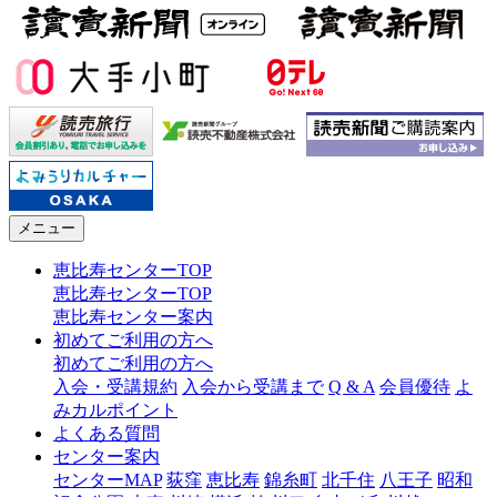
メニュー
恵比寿センターTOP
恵比寿センターTOP
恵比寿センター案内
初めてご利用の方へ
初めてご利用の方へ
入会・受講規約
入会から受講まで
Q & A
会員優待
よ
みカルポイント
よくある質問
センター案内
センターMAP
荻窪
恵比寿
錦糸町
北千住
八王子
昭和