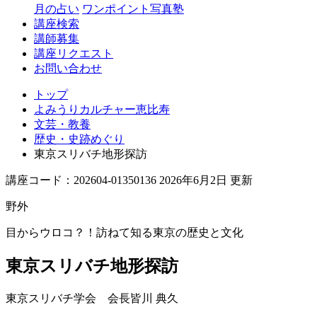
月の占い
ワンポイント写真塾
講座検索
講師募集
講座リクエスト
お問い合わせ
トップ
よみうりカルチャー恵比寿
文芸・教養
歴史・史跡めぐり
東京スリバチ地形探訪
講座コード：202604-01350136 2026年6月2日 更新
野外
目からウロコ？！訪ねて知る東京の歴史と文化
東京スリバチ地形探訪
東京スリバチ学会 会長
皆川 典久