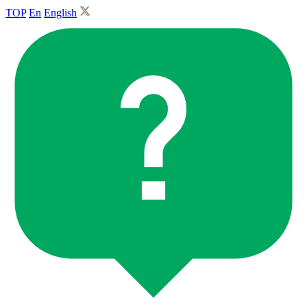
TOP
En
English