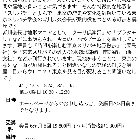
間や窪地が多いことに気づきます。そんな特徴的な地形を
「スリバチ」とよんで、東京の歴史や文化を紐解いている東
京スリバチ学会の皆川典久会長が案内役をつとめる町歩き講
座です。
皆川会長は地形マニアとして「タモリ倶楽部」や「ブラタモ
リ」などに出演もされ、今日の「地形ブーム」を牽引してい
ます。著書も『凸凹を楽しむ東京スリバチ地形散歩』（宝島
社）や『東京スリバチの達人/分水嶺北部編・南部編』（昭
文社）などが刊行されています。現地を歩くことで、東京の
意外な一面が垣間見れること間違いなしの究極の町歩き講
座！目からウロコ？！東京を見る目が変わること間違いなし
です。
4/1、5/13、6/24、8/5、9/2
第1水曜日 10:30～12:30
日時
ホームページからのお申し込みは、受講日の8日前ま
でとなります。
受講
会員
6か月 5回 19,800円（うち消費税額1,800円）
料
維持