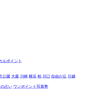
カルポイント
念公園
大森
川崎
横浜
柏
川口
自由が丘
川越
月の占い
ワンポイント写真塾