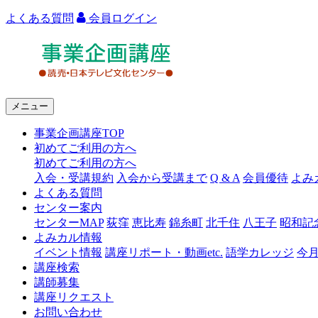
よくある質問
会員ログイン
よ
み
う
メニュー
り
事業企画講座TOP
カ
初めてご利用の方へ
ル
初めてご利用の方へ
入会・受講規約
入会から受講まで
Q & A
会員優待
よみ
チ
よくある質問
ャ
センター案内
センターMAP
荻窪
恵比寿
錦糸町
北千住
八王子
昭和記
ー
よみカル情報
イベント情報
講座リポート・動画etc.
語学カレッジ
今
事
講座検索
業
講師募集
講座リクエスト
企
お問い合わせ