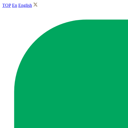
TOP
En
English