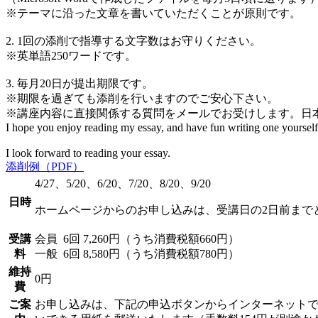
※テーマに沿った文章を書いていただくことが原則です。
2. 1回の添削で指導する文字数はお守りください。
※英単語250ワードです。
3. 毎月20日が提出期限です。
※期限を過ぎても添削を行いますのでご安心下さい。
※講座内容に直接関係する質問をメールでお受けします。日
I hope you enjoy reading my essay, and have fun writing one yourself.
I look forward to reading your essay.
添削例（PDF）
4/27、5/20、6/20、7/20、8/20、9/20
日時
ホームページからのお申し込みは、受講日の2日前まで
受講
会員
6回 7,260円（うち消費税額660円）
料
一般
6回 8,580円（うち消費税額780円）
維持
0円
費
ご案
お申し込みは、下記の申込ボタンからインターネット