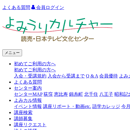
よくある質問
会員ログイン
よ
み
う
り
メニュー
カ
初めてご利用の方へ
ル
初めてご利用の方へ
チ
入会・受講規約
入会から受講まで
Q & A
会員優待
よみ
よくある質問
ャ
センター案内
ー
センターMAP
荻窪
恵比寿
錦糸町
北千住
八王子
昭和記
よみカル情報
イベント情報
講座リポート・動画etc.
語学カレッジ
今
講座検索
講師募集
講座リクエスト