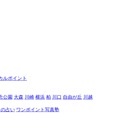
カルポイント
念公園
大森
川崎
横浜
柏
川口
自由が丘
川越
月の占い
ワンポイント写真塾