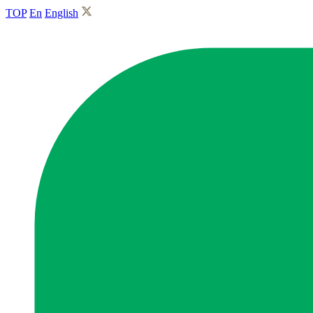
TOP
En
English