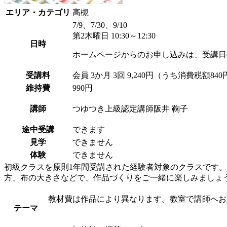
エリア・カテゴリ
高槻
7/9、7/30、9/10
第2木曜日 10:30～12:30
日時
ホームページからのお申し込みは、受講日
受講料
会員
3か月 3回 9,240円（うち消費税額840
維持費
990円
講師
つゆつき上級認定講師
阪井 鞠子
途中受講
できます
見学
できません
体験
できません
初級クラスを原則1年間受講された経験者対象のクラスです
方、布の大きさなどで、作品づくりをご一緒に楽しみましょ
教材費は作品により異なります。教室で講師へお支払い
テーマ