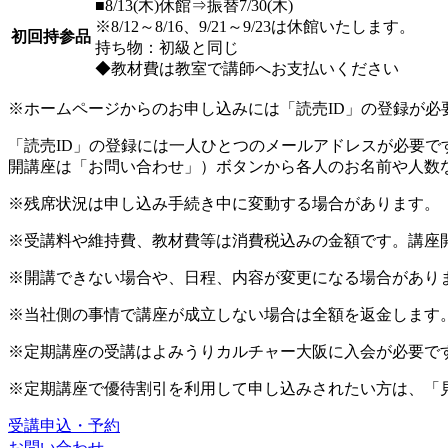
■8/13(木)休館⇒振替7/30(木)
※8/12～8/16、9/21～9/23は休館いたします。
初回持参品
持ち物：初級と同じ
◆教材費は教室で講師へお支払いください
※ホームページからのお申し込みには「読売ID」の登録が必
「読売ID」の登録には一人ひとつのメールアドレスが必要
開講座は「お問い合わせ」）ボタンから各人のお名前や人数
※残席状況は申し込み手続き中に変動する場合があります。
※受講料や維持費、教材費等は消費税込みの金額です。講座
※開講できない場合や、日程、内容が変更になる場合があり
※当社側の事情で講座が成立しない場合は全額を返金します
※定期講座の受講はよみうりカルチャー大阪に入会が必要で
※定期講座で優待割引を利用して申し込みされたい方は、「
受講申込・予約
お問い合わせ