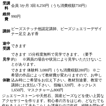
受講
会員
3か月 3回 8,250円（うち消費税額750円）
料
維持
990円
費
ビーズステッチ他認定講師、ビーズジュエリーデザイ
講師
ナー
足立 あす香
途中
できます
受講
できます
15分程度無料で見学できます。（要予
見学
約） ※満員の場合や状況により見学いただけないこ
とがあります。
できます
体験料
3,080円（うち消費税額280円）
※ご
希望の作品によって教材費が変わりますので、お申し
体験
込み時にご希望をお伝え下さい。教材別途要、教室で
講師にお支払い下さい。 指輪1,320円、ネックレス
1,650円、マスクチャーム800円
ジュエリーストーンや天然石、国産ビーズなどを使い上質な
アクセサリーを作ります。初心者の方をはじめ、どなたでも
作れるように工夫をこらした講座なので年代、経験を問わず