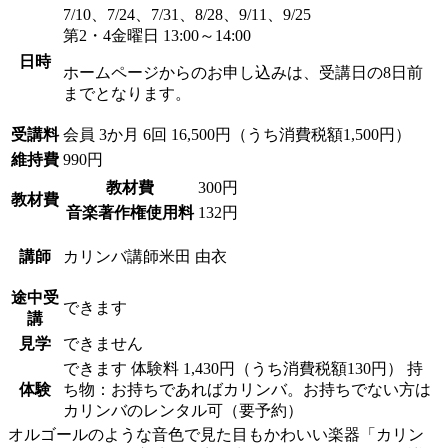
7/10、7/24、7/31、8/28、9/11、9/25
第2・4金曜日 13:00～14:00
日時
ホームページからのお申し込みは、受講日の8日前
までとなります。
受講料
会員
3か月 6回 16,500円（うち消費税額1,500円）
維持費
990円
教材費
300円
教材費
音楽著作権使用料
132円
講師
カリンバ講師
米田 由衣
途中受
できます
講
見学
できません
できます
体験料
1,430円（うち消費税額130円）
持
体験
ち物：お持ちであればカリンバ。お持ちでない方は
カリンバのレンタル可（要予約）
オルゴールのような音色で見た目もかわいい楽器「カリン