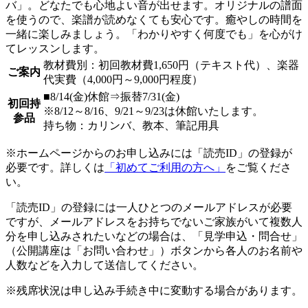
バ」。どなたでも心地よい音が出せます。オリジナルの譜面
を使うので、楽譜が読めなくても安心です。癒やしの時間を
一緒に楽しみましょう。「わかりやすく何度でも」を心がけ
てレッスンします。
教材費別：初回教材費1,650円（テキスト代）、楽器
ご案内
代実費（4,000円～9,000円程度）
■8/14(金)休館⇒振替7/31(金)
初回持
※8/12～8/16、9/21～9/23は休館いたします。
参品
持ち物：カリンバ、教本、筆記用具
※ホームページからのお申し込みには「読売ID」の登録が
必要です。詳しくは
「初めてご利用の方へ」
をご覧くださ
い。
「読売ID」の登録には一人ひとつのメールアドレスが必要
ですが、メールアドレスをお持ちでないご家族がいて複数人
分を申し込みされたいなどの場合は、「見学申込・問合せ」
（公開講座は「お問い合わせ」）ボタンから各人のお名前や
人数などを入力して送信してください。
※残席状況は申し込み手続き中に変動する場合があります。