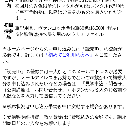
内
初回月のみ色鉛筆のレンタルが可能(レンタル代510円
／事前予約要)。以降はご自身のものを購入いただき
ます。
初回
筆記用具、ヴァンゴッホ色鉛筆60色(16,500円程度)
持参
※体験時は持ち帰り用のA4クリアファイル
品
※ホームページからのお申し込みには「読売ID」の登録が
必要です。詳しくは
「初めてご利用の方へ」
をご覧くださ
い。
「読売ID」の登録には一人ひとつのメールアドレスが必要
ですが、メールアドレスをお持ちでないご家族がいて複数人
分を申し込みされたいなどの場合は、「見学申込・問合せ」
（公開講座は「お問い合わせ」）ボタンから各人のお名前や
人数などを入力して送信してください。
※残席状況は申し込み手続き中に変動する場合があります。
※受講料や維持費、教材費等は消費税込みの金額です。講座
開始日前のご入金をお願いします。