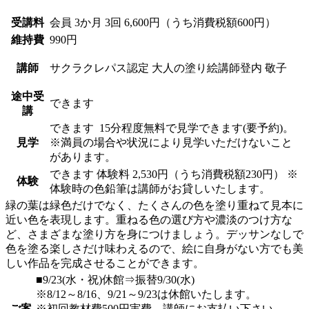
受講料
会員
3か月 3回 6,600円（うち消費税額600円）
維持費
990円
講師
サクラクレパス認定 大人の塗り絵講師
登内 敬子
途中受
できます
講
できます
15分程度無料で見学できます(要予約)。
見学
※満員の場合や状況により見学いただけないこと
があります。
できます
体験料
2,530円（うち消費税額230円）
※
体験
体験時の色鉛筆は講師がお貸しいたします。
緑の葉は緑色だけでなく、たくさんの色を塗り重ねて見本に
近い色を表現します。重ねる色の選び方や濃淡のつけ方な
ど、さまざまな塗り方を身につけましょう。デッサンなしで
色を塗る楽しさだけ味わえるので、絵に自身がない方でも美
しい作品を完成させることができます。
■9/23(水・祝)休館⇒振替9/30(水)
※8/12～8/16、9/21～9/23は休館いたします。
ご案
※初回教材費500円実費。講師にお支払い下さい。