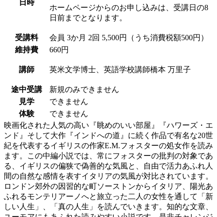
日時
ホームページからのお申し込みは、受講日の8
日前までとなります。
受講料
会員
3か月 2回 5,500円（うち消費税額500円）
維持費
660円
講師
英米文学博士、英語学校講師
橋本 万里子
途中受講
新規のみできません
見学
できません
体験
できません
映画化された人気の高い『眺めのいい部屋』『ハワーズ・エ
ンド』そして大作『インドへの道』に続く作品で有名な20世
紀を代表するイギリスの作家E.M.フォスターの処女作を読み
ます。この中編小説では、常にフォスターの批判の対象であ
る、イギリスの偏狭で偽善的な気風と、自由で活力あふれ人
間の自然な感情を表すイタリアの気風が対比されています。
ロンドン郊外の因習的な町ソーストンからイタリア、陽光あ
ふれるモンテリアーノへと旅立った二人の女性を通して「新
しい人生」、「真の人生」を読んでいきます。知的な文章、
ユーモアにもあふれた読みやすい小説です。是非チャレンジ