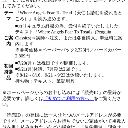
してみてください。
テー
『Where Angels Fear To Tread（天使も踏むを恐れると
マ
ころ）』を読み進めます。
■カリキュラム終盤の為、受付を終了いたしました。
テキスト『Where Angels Fear To Tread』(Penguin
ご案
Classics)⇒講師へ注文、または各自購入。申込時に案
内
内します
※参考価格＝ペーパーバック2,223円／ハードカバー
2,809円
■7/20(月）は祝日ですが開催します。
初回
■9/21(月)休講、7月期は2回です。
持参
※8/12～8/16、9/21～9/23は休館いたします。
品
持ち物：テキスト、筆記用具
※ホームページからのお申し込みには「読売ID」の登録が
必要です。詳しくは
「初めてご利用の方へ」
をご覧くださ
い。
「読売ID」の登録には一人ひとつのメールアドレスが必要
ですが、メールアドレスをお持ちでないご家族がいて複数人
分を申し込みされたいなどの場合は、「見学申込・問合せ」