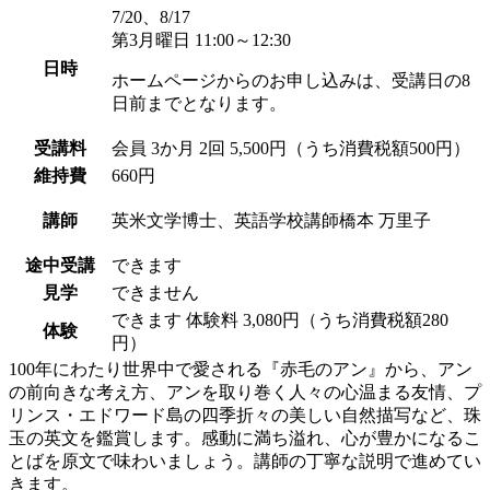
7/20、8/17
第3月曜日 11:00～12:30
日時
ホームページからのお申し込みは、受講日の8
日前までとなります。
受講料
会員
3か月 2回 5,500円（うち消費税額500円）
維持費
660円
講師
英米文学博士、英語学校講師
橋本 万里子
途中受講
できます
見学
できません
できます
体験料
3,080円（うち消費税額280
体験
円）
100年にわたり世界中で愛される『赤毛のアン』から、アン
の前向きな考え方、アンを取り巻く人々の心温まる友情、プ
リンス・エドワード島の四季折々の美しい自然描写など、珠
玉の英文を鑑賞します。感動に満ち溢れ、心が豊かになるこ
とばを原文で味わいましょう。講師の丁寧な説明で進めてい
きます。