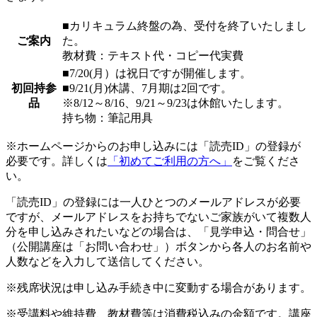
■カリキュラム終盤の為、受付を終了いたしまし
ご案内
た。
教材費：テキスト代・コピー代実費
■7/20(月）は祝日ですが開催します。
初回持参
■9/21(月)休講、7月期は2回です。
品
※8/12～8/16、9/21～9/23は休館いたします。
持ち物：筆記用具
※ホームページからのお申し込みには「読売ID」の登録が
必要です。詳しくは
「初めてご利用の方へ」
をご覧くださ
い。
「読売ID」の登録には一人ひとつのメールアドレスが必要
ですが、メールアドレスをお持ちでないご家族がいて複数人
分を申し込みされたいなどの場合は、「見学申込・問合せ」
（公開講座は「お問い合わせ」）ボタンから各人のお名前や
人数などを入力して送信してください。
※残席状況は申し込み手続き中に変動する場合があります。
※受講料や維持費、教材費等は消費税込みの金額です。講座