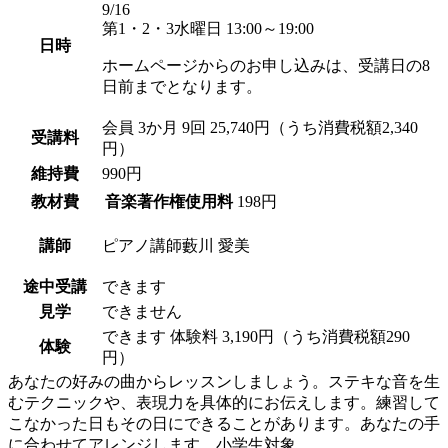
9/16
第1・2・3水曜日 13:00～19:00
日時
ホームページからのお申し込みは、受講日の8
日前までとなります。
会員
3か月 9回 25,740円（うち消費税額2,340
受講料
円）
維持費
990円
教材費
音楽著作権使用料
198円
講師
ピアノ講師
藪川 愛美
途中受講
できます
見学
できません
できます
体験料
3,190円（うち消費税額290
体験
円）
あなたの好みの曲からレッスンしましょう。ステキな音を生
むテクニックや、表現力を具体的にお伝えします。練習して
こなかった日もその日にできることがあります。あなたの手
に合わせてアレンジします。小学生対象。