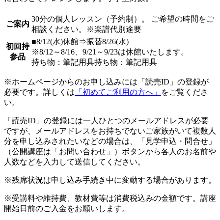
30分の個人レッスン（予約制）。 ご希望の時間をご
ご案内
相談ください。※楽譜代別途要
■8/12(水)休館⇒振替8/26(水)
初回持
※8/12～8/16、9/21～9/23は休館いたします。
参品
持ち物：筆記用具持ち物：筆記用具
※ホームページからのお申し込みには「読売ID」の登録が
必要です。詳しくは
「初めてご利用の方へ」
をご覧くださ
い。
「読売ID」の登録には一人ひとつのメールアドレスが必要
ですが、メールアドレスをお持ちでないご家族がいて複数人
分を申し込みされたいなどの場合は、「見学申込・問合せ」
（公開講座は「お問い合わせ」）ボタンから各人のお名前や
人数などを入力して送信してください。
※残席状況は申し込み手続き中に変動する場合があります。
※受講料や維持費、教材費等は消費税込みの金額です。講座
開始日前のご入金をお願いします。