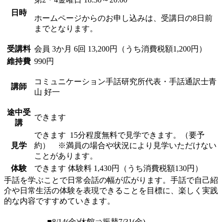
日時
ホームページからのお申し込みは、受講日の8日前
までとなります。
受講料
会員
3か月 6回 13,200円（うち消費税額1,200円）
維持費
990円
コミュニケーション手話研究所代表・手話通訳士
青
講師
山 好一
途中受
できます
講
できます
15分程度無料で見学できます。（要予
見学
約） ※満員の場合や状況により見学いただけない
ことがあります。
体験
できます
体験料
1,430円（うち消費税額130円）
手話を学ぶことで日常会話の幅が広がります。手話で自己紹
介や日常生活の体験を表現できることを目標に、楽しく実践
的な内容ですすめていきます。
■8/14(金)休館⇒振替7/31(金)