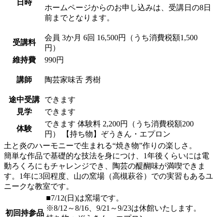
日時
ホームページからのお申し込みは、受講日の8日
前までとなります。
会員
3か月 6回 16,500円（うち消費税額1,500
受講料
円）
維持費
990円
講師
陶芸家
味舌 秀樹
途中受講
できます
見学
できます
できます
体験料
2,200円（うち消費税額200
体験
円）
【持ち物】ぞうきん・エプロン
土と炎のハーモニーで生まれる“焼き物”作りの楽しさ。
簡単な作品で基礎的な技法を身につけ、1年後くらいには電
動ろくろにもチャレンジでき、陶芸の醍醐味が満喫できま
す。1年に3回程度、山の窯場（高槻萩谷）での実習もあるユ
ニークな教室です。
■7/12(日)は窯場です。
※8/12～8/16、9/21～9/23は休館いたします。
初回持参品