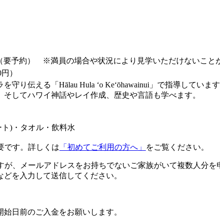
。（要予約） ※満員の場合や状況により見学いただけないこと
0円）
「Hālau Hula ʻo Keʻōhawainui」で指導しています
、そしてハワイ神話やレイ作成、歴史や言語も学べます。
ト)・タオル・飲料水
要です。詳しくは
「初めてご利用の方へ」
をご覧ください。
ですが、メールアドレスをお持ちでないご家族がいて複数人分を
などを入力して送信してください。
開始日前のご入金をお願いします。