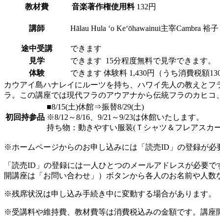
教材費
音楽著作権使用料
132円
講師
Hālau Hula ʻo Keʻōhawainui主宰
Cambra 裕子
途中受講
できます
見学
できます
15分程度無料で見学できます
体験
できます
体験料
1,430円（うち消費税額13
カウアイ島ハナレイにルーツを持ち、ハワイ先人の教えとフラを守り伝える
ラ。この講座では現代フラのアウアナから伝統フラのカヒコ
■8/15(土)休館⇒振替8/29(土)
初回持参品
※8/12～8/16、9/21～9/23は休館いたします。
持ち物：動きやすい服装(Ｔシャツ＆フレアスカー
※ホームページからのお申し込みには「読売ID」の登録が必
「読売ID」の登録には一人ひとつのメールアドレスが必要
開講座は「お問い合わせ」）ボタンから各人のお名前や人数
※残席状況は申し込み手続き中に変動する場合があります。
※受講料や維持費、教材費等は消費税込みの金額です。講座