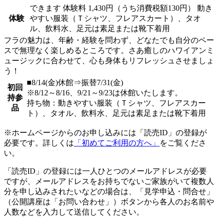
できます
体験料
1,430円（うち消費税額130円）
動き
体験
やすい服装（Ｔシャツ、フレアスカート）、タオ
ル、飲料水、足元は素足または靴下着用
フラの魅力は、年齢・経験を問わず、どなたでも自分のペー
スで無理なく楽しめるところです。さあ癒しのハワイアンミ
ュージックに合わせて、心も身体もリフレッシュさせましょ
う！
■8/14(金)休館⇒振替7/31(金)
初回
※8/12～8/16、9/21～9/23は休館いたします。
持参
持ち物：動きやすい服装（Ｔシャツ、フレアスカー
品
ト）、タオル、飲料水、足元は素足または靴下着用
※ホームページからのお申し込みには「読売ID」の登録が
必要です。詳しくは
「初めてご利用の方へ」
をご覧くださ
い。
「読売ID」の登録には一人ひとつのメールアドレスが必要
ですが、メールアドレスをお持ちでないご家族がいて複数人
分を申し込みされたいなどの場合は、「見学申込・問合せ」
（公開講座は「お問い合わせ」）ボタンから各人のお名前や
人数などを入力して送信してください。