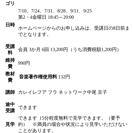
ゴリ
7/10、7/24、7/31、8/28、9/11、9/25
第2・4金曜日 18:45～20:00
日時
ホームページからのお申し込みは、受講日の8日前ま
でとなります。
受講
会員
3か月 6回 13,200円（うち消費税額1,200円）
料
維持
990円
費
教材
音楽著作権使用料
132円
費
講師
カレイレフア フラ ネットワーク
中尾 京子
途中
できます
受講
できます
15分程度無料で見学できます。（要予
見学
約） ※満員の場合や状況により見学いただけない
ことがあります。