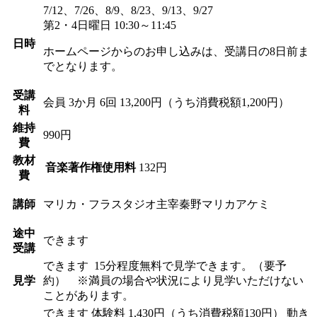
7/12、7/26、8/9、8/23、9/13、9/27
第2・4日曜日 10:30～11:45
日時
ホームページからのお申し込みは、受講日の8日前ま
でとなります。
受講
会員
3か月 6回 13,200円（うち消費税額1,200円）
料
維持
990円
費
教材
音楽著作権使用料
132円
費
講師
マリカ・フラスタジオ主宰
秦野マリカアケミ
途中
できます
受講
できます
15分程度無料で見学できます。（要予
見学
約） ※満員の場合や状況により見学いただけない
ことがあります。
できます
体験料
1,430円（うち消費税額130円）
動き