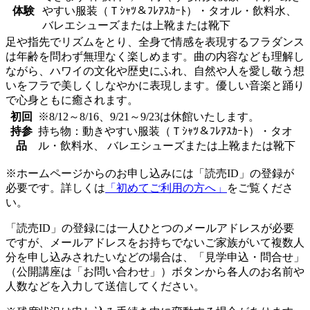
体験
やすい服装（Ｔｼｬﾂ＆ﾌﾚｱｽｶｰﾄ）・タオル・飲料水、
バレエシューズまたは上靴または靴下
足や指先でリズムをとり、全身で情感を表現するフラダンス
は年齢を問わず無理なく楽しめます。曲の内容なども理解し
ながら、ハワイの文化や歴史にふれ、自然や人を愛し敬う想
いをフラで美しくしなやかに表現します。優しい音楽と踊り
で心身ともに癒されます。
初回
※8/12～8/16、9/21～9/23は休館いたします。
持参
持ち物：動きやすい服装（Ｔｼｬﾂ＆ﾌﾚｱｽｶｰﾄ）・タオ
品
ル・飲料水、 バレエシューズまたは上靴または靴下
※ホームページからのお申し込みには「読売ID」の登録が
必要です。詳しくは
「初めてご利用の方へ」
をご覧くださ
い。
「読売ID」の登録には一人ひとつのメールアドレスが必要
ですが、メールアドレスをお持ちでないご家族がいて複数人
分を申し込みされたいなどの場合は、「見学申込・問合せ」
（公開講座は「お問い合わせ」）ボタンから各人のお名前や
人数などを入力して送信してください。