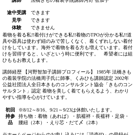
講師
法橋きもの着装学院講師
河野 智加子
途中受講
できます
見学
できます
体験
できません
着物を着る私!!着付けができる私!!着物のTPOが分かる私!!道
具や器具は使わず紐のみで苦しくなく、着くずれしない着付
けをしています。海外で着物を着る方も増えています。着付
けを習得すると、いざという時に便利です。 希望者には組
ひももお教えします。
講師経歴 【河野智加子講師プロフィール】 1985年 法橋きも
の着装学院の法橋周子氏に師事、くみひも講師認定 2002年
公益社団法人全日本きものコンサルタント協会「きものコン
サルタント」認定 着物を美しく着てもらえるよう、わかり
やすい指導を心がけています。
初回
※8/12～8/16、9/21～9/23は休館いたします。
持参
持ち物：着物（あれば）・肌襦袢・長襦袢・足袋・
品
腰紐（2本）・えり芯・だて〆（2本）
※ホームページからのお申し込みには「読売ID」の登録が