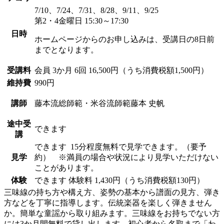
7/10、7/24、7/31、8/28、9/11、9/25
第2・4金曜日 15:30～17:30
日時
ホームページからのお申し込みは、受講日の8日前
までとなります。
受講料
会員
3か月 6回 16,500円（うち消費税額1,500円）
維持費
990円
講師
藤本流総師範・米谷流師範
藤本 史帆
途中受
できます
講
できます
15分程度無料で見学できます。（要予
見学
約） ※満員の場合や状況により見学いただけない
ことがあります。
体験
できます
体験料
1,430円（うち消費税額130円）
三味線の持ち方や構え方、姿勢の基本から譜面の見方、弾き
方などを丁寧に指導します。伝統楽器を楽しく弾きません
か。簡単な童謡から取り組みます。三味線をお持ちでない方
には3か月間無料で貸し出します。初心者から名取まで「わ