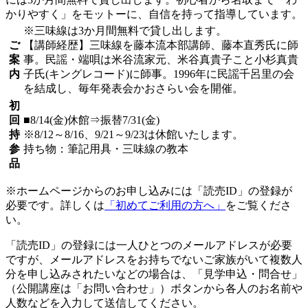
かりやすく」をモットーに、自信を持って指導しています。
※三味線は3か月間無料で貸し出します。
ご
【講師経歴】三味線を藤本流本部講師、藤本直秀氏に師
案
事。民謡・端唄は米谷流家元、米谷真貴子こと小杉真貴
内
子氏(キングレコード)に師事。1996年に民謡千呂里の会
を結成し、毎年発表会かおさらい会を開催。
初
回
■8/14(金)休館⇒振替7/31(金)
持
※8/12～8/16、9/21～9/23は休館いたします。
参
持ち物：筆記用具・三味線の教本
品
※ホームページからのお申し込みには「読売ID」の登録が
必要です。詳しくは
「初めてご利用の方へ」
をご覧くださ
い。
「読売ID」の登録には一人ひとつのメールアドレスが必要
ですが、メールアドレスをお持ちでないご家族がいて複数人
分を申し込みされたいなどの場合は、「見学申込・問合せ」
（公開講座は「お問い合わせ」）ボタンから各人のお名前や
人数などを入力して送信してください。