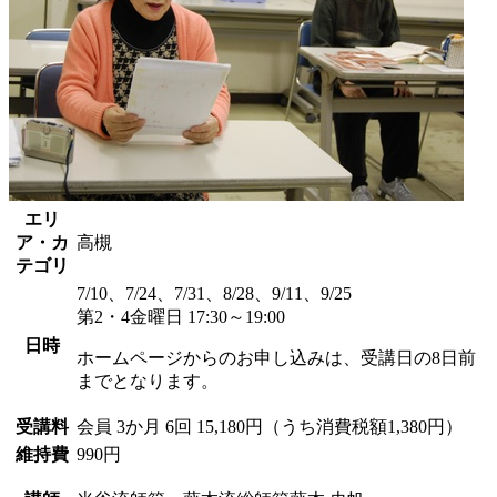
エリ
ア・カ
高槻
テゴリ
7/10、7/24、7/31、8/28、9/11、9/25
第2・4金曜日 17:30～19:00
日時
ホームページからのお申し込みは、受講日の8日前
までとなります。
受講料
会員
3か月 6回 15,180円（うち消費税額1,380円）
維持費
990円