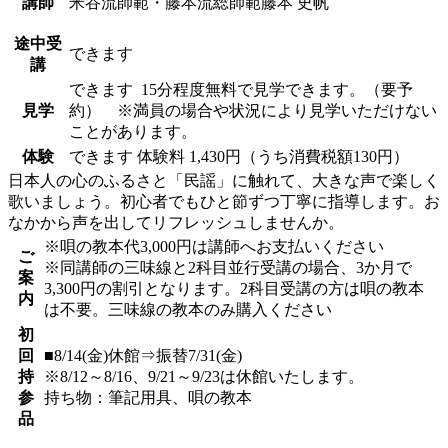
講師
米谷流師範・藤本流総師範
藤本 史帆
途中受
できます
講
できます
15分程度無料で見学できます。（要予
見学
約） ※満員の場合や状況により見学いただけない
ことがあります。
体験
できます
体験料
1,430円（うち消費税額130円）
日本人の心のふるさと「民謡」に触れて、大きな声で楽しく
歌いましょう。初心者でもひと節ずつ丁寧に指導します。お
なかから声を出してリフレッシュしませんか。
※唄の教本代3,000円は講師へお支払いください
ご
※同講師の三味線と2科目並行受講の場合、3か月で
案
3,300円の割引となります。2科目受講の方は唄の教本
内
は不要。三味線の教本のみ購入ください
初
回
■8/14(金)休館⇒振替7/31(金)
持
※8/12～8/16、9/21～9/23は休館いたします。
参
持ち物：筆記用具、唄の教本
品