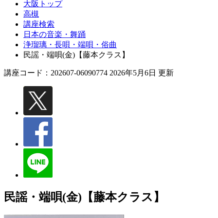
大阪トップ
高槻
講座検索
日本の音楽・舞踊
浄瑠璃・長唄・端唄・俗曲
民謡・端唄(金)【藤本クラス】
講座コード：202607-06090774 2026年5月6日 更新
民謡・端唄(金)【藤本クラス】