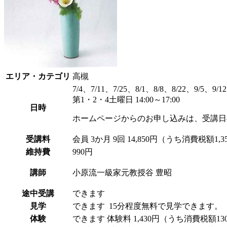
エリア・カテゴリ
高槻
7/4、7/11、7/25、8/1、8/8、8/22、9/5、9/12
第1・2・4土曜日 14:00～17:00
日時
ホームページからのお申し込みは、受講日
受講料
会員
3か月 9回 14,850円（うち消費税額1,3
維持費
990円
講師
小原流一級家元教授
谷 豊昭
途中受講
できます
見学
できます
15分程度無料で見学できます
体験
できます
体験料
1,430円（うち消費税額1