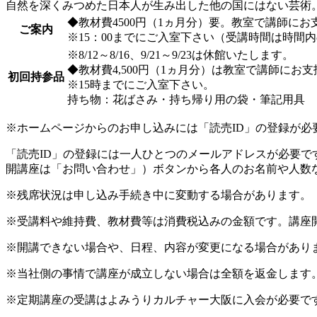
自然を深くみつめた日本人が生み出した他の国にはない芸術
◆教材費4500円（1ヵ月分）要。教室で講師に
ご案内
※15：00までにご入室下さい（受講時間は時間
※8/12～8/16、9/21～9/23は休館いたします。
◆教材費4,500円（1ヵ月分）は教室で講師にお
初回持参品
※15時までにご入室下さい。
持ち物：花ばさみ・持ち帰り用の袋・筆記用具
※ホームページからのお申し込みには「読売ID」の登録が必
「読売ID」の登録には一人ひとつのメールアドレスが必要
開講座は「お問い合わせ」）ボタンから各人のお名前や人数
※残席状況は申し込み手続き中に変動する場合があります。
※受講料や維持費、教材費等は消費税込みの金額です。講座
※開講できない場合や、日程、内容が変更になる場合があり
※当社側の事情で講座が成立しない場合は全額を返金します
※定期講座の受講はよみうりカルチャー大阪に入会が必要で