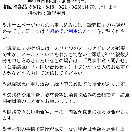
■8/16(日)休館⇒振替8/30(日)
初回持参品
※8/12～8/16、9/21～9/23は休館いたします。
持ち物：筆記用具
※ホームページからのお申し込みには「読売ID」の登録が
必要です。詳しくは
「初めてご利用の方へ」
をご覧くださ
い。
「読売ID」の登録には一人ひとつのメールアドレスが必要
ですが、メールアドレスをお持ちでないご家族がいて複数人
分を申し込みされたいなどの場合は、「見学申込・問合せ」
（公開講座は「お問い合わせ」）ボタンから各人のお名前や
人数などを入力して送信してください。
※残席状況は申し込み手続き中に変動する場合があります。
※受講料や維持費、教材費等は消費税込みの金額です。講座
開始日前のご入金をお願いします。
※開講できない場合や、日程、内容が変更になる場合があり
ます。
※当社側の事情で講座が成立しない場合は全額を返金しま