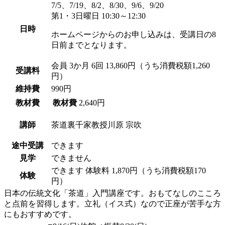
7/5、7/19、8/2、8/30、9/6、9/20
第1・3日曜日 10:30～12:30
日時
ホームページからのお申し込みは、受講日の8
日前までとなります。
会員
3か月 6回 13,860円（うち消費税額1,260
受講料
円）
維持費
990円
教材費
教材費
2,640円
講師
茶道裏千家教授
川原 宗吹
途中受講
できます
見学
できません
できます
体験料
1,870円（うち消費税額170
体験
円）
日本の伝統文化「茶道」入門講座です。おもてなしのこころ
と点前を習得します。立礼（イス式）なので正座が苦手な方
にもおすすめです。