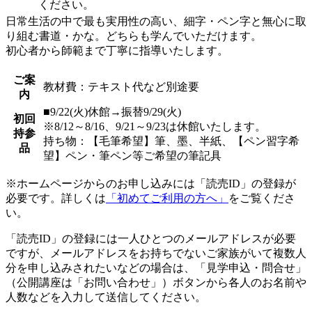
ください。
日常生活の中で最も実用性の高い、細字・ペン字と無心に取
り組む書道・かな。どちらも学んでいただけます。
初心者から師範まで丁寧に指導いたします。
ご案
教材費：テキスト代など別途要
内
■9/22(火)休館→振替9/29(火)
初回
※8/12～8/16、9/21～9/23は休館いたします。
持参
持ち物：【毛筆希望】筆、墨、半紙、【ペン習字希
品
望】ペン・筆ペン等ご希望の筆記具
※ホームページからのお申し込みには「読売ID」の登録が
必要です。詳しくは
「初めてご利用の方へ」
をご覧くださ
い。
「読売ID」の登録には一人ひとつのメールアドレスが必要
ですが、メールアドレスをお持ちでないご家族がいて複数人
分を申し込みされたいなどの場合は、「見学申込・問合せ」
（公開講座は「お問い合わせ」）ボタンから各人のお名前や
人数などを入力して送信してください。