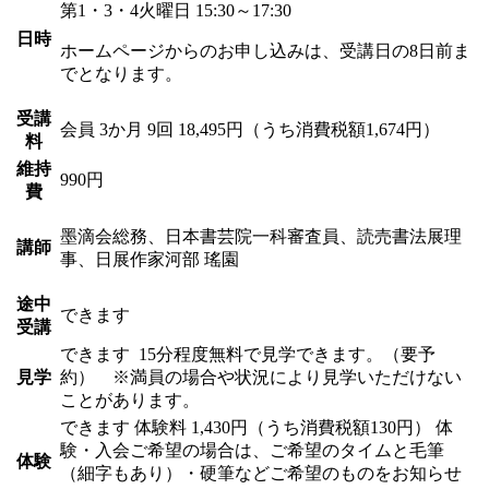
第1・3・4火曜日 15:30～17:30
日時
ホームページからのお申し込みは、受講日の8日前ま
でとなります。
受講
会員
3か月 9回 18,495円（うち消費税額1,674円）
料
維持
990円
費
墨滴会総務、日本書芸院一科審査員、読売書法展理
講師
事、日展作家
河部 瑤園
途中
できます
受講
できます
15分程度無料で見学できます。（要予
見学
約） ※満員の場合や状況により見学いただけない
ことがあります。
できます
体験料
1,430円（うち消費税額130円）
体
験・入会ご希望の場合は、ご希望のタイムと毛筆
体験
（細字もあり）・硬筆などご希望のものをお知らせ