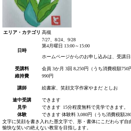
エリア・カテゴリ
高槻
7/27、8/24、9/28
第4月曜日 13:00～15:00
日時
ホームページからのお申し込みは、受講日
受講料
会員
3か月 3回 8,250円（うち消費税額750
維持費
990円
講師
絵書家、笑顔文字作家
やまだ としお
途中受講
できます
見学
できます
15分程度無料で見学できます
体験
できます
体験料
3,080円（うち消費税額2
文字に笑顔を書き入れた墨文字で、形・書体にこだわらず自
愉快な笑いの絶えない教室を目指します。