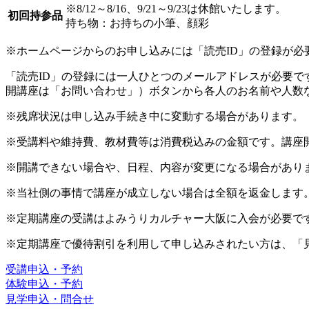
※8/12～8/16、9/21～9/23は休館いたします。
初回持参品
持ち物：お持ちの小筆、顔彩
※ホームページからのお申し込みには「読売ID」の登録が必
「読売ID」の登録には一人ひとつのメールアドレスが必要
開講座は「お問い合わせ」）ボタンから各人のお名前や人数
※残席状況は申し込み手続き中に変動する場合があります。
※受講料や維持費、教材費等は消費税込みの金額です。講座
※開講できない場合や、日程、内容が変更になる場合があり
※当社側の事情で講座が成立しない場合は全額を返金します
※定期講座の受講はよみうりカルチャー大阪に入会が必要で
※定期講座で優待割引を利用して申し込みされたい方は、「
受講申込・予約
体験申込・予約
見学申込・問合せ