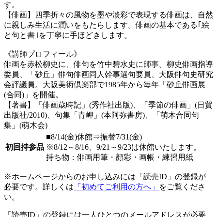
す。
【俳画】四季折々の風物を墨や淡彩で表現する俳画は、自然
に親しみ生活に潤いをもたらします。俳画の基本である｢絵
と句と書｣を丁寧に手ほどきします。
《講師プロフィール》
俳画を赤松柳史に、俳句を竹中碧水史に師事。柳史俳画指導
委員、「砂丘」俳句俳画同人幹事選句要員、大阪俳句史研究
会評議員。大阪美術倶楽部で1985年から毎年「砂丘俳画展
(合同)」を開催。
【著書】「俳画歳時記」(秀作社出版)、「季節の俳画」(日貿
出版社/2010)、句集「青岬」(本阿弥書房)、「萌木合同句
集」(萌木会)
■8/14(金)休館⇒振替7/31(金)
初回持参品
※8/12～8/16、9/21～9/23は休館いたします。
持ち物：俳画用筆・顔彩・画帳・練習用紙
※ホームページからのお申し込みには「読売ID」の登録が
必要です。詳しくは
「初めてご利用の方へ」
をご覧くださ
い。
「読売ID」の登録には一人ひとつのメールアドレスが必要