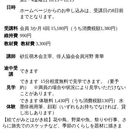
日時
ホームページからのお申し込みは、受講日の8日前
までとなります。
受講料
会員
3か月 6回 15,180円（うち消費税額1,380円）
維持費
990円
教材費
教材費
3,300円
講師
砂丘萌木会主宰、俳人協会会員
河野 青華
途中受
できます
講
できます
15分程度無料で見学できます。（要予
見学
約） ※満員の場合や状況により見学いただけない
ことがあります。
できます
体験料
1,430円（うち消費税額130円）
水
体験
墨俳画用筆、顔彩（いずれもお持ちでなければ、貸
し出しあります）
【絵てがみとはがき絵】花や鳥、野菜や魚、祭りや行事、さ
らに旅先でのスケッチなど、季節のくらしを題材に描きま