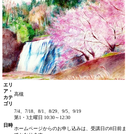
エリ
ア・
高槻
カテ
ゴリ
7/4、7/18、8/1、8/29、9/5、9/19
第1・3土曜日 10:30～12:30
日時
ホームページからのお申し込みは、受講日の8日前ま