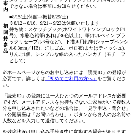
案
できない場合は事前にお知らせください。
内
■8/15(土)休館⇒振替8/29(土)
※8/12～8/16、9/21～9/23は休館いたします。
初
持ち物：スケッチブック(ホワイトワトソンブロックF4
回
号)、水彩色鉛筆(あれば36色以上)、筆(ホルベイン ブラ
持
ックリセーブル3号など)、下描き用鉛筆(シャープペンシ
参
ル0.3mm／HB)、消しゴム、ボロ布(またはティッシュ)、
品
りんご1個、シンプルな線の入ったハンカチ（モチーフ
として）
※ホームページからのお申し込みには「読売ID」の登録が
必要です。詳しくは
「初めてご利用の方へ」
をご覧くださ
い。
「読売ID」の登録には一人ひとつのメールアドレスが必要
ですが、メールアドレスをお持ちでないご家族がいて複数人
分を申し込みされたいなどの場合は、「見学申込・問合せ」
（公開講座は「お問い合わせ」）ボタンから各人のお名前や
人数などを入力して送信してください。
※残席状況は申し込み手続き中に変動する場合があります。