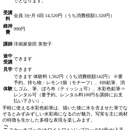
でとなります。
受講
会員
3か月 6回 14,520円（うち消費税額1,320円）
料
維持
990円
費
講師
洋画家
柴田 美智子
途中
できます
受講
見学
できます
できます
体験料
1,562円（うち消費税額142円）
※要
予約。持ち物：レモン1個（モチーフ）、HB鉛筆、消
体験
しゴム、筆、ぼろ布（ティッシュ可）、水彩色鉛筆⇒
レンタル可（要予約。レンタル料100円を講師にお支
払い下さい）。
手軽に使える水彩色鉛筆は、描いた後に水を含ませた筆でな
ぞるとみずみずしい水彩画になるのが魅力。写実を主に画材
の特徴を生かした多様な表現を楽しみます。
ご
スケッチブック(ホワイトワトソンブロックF4号)が入手