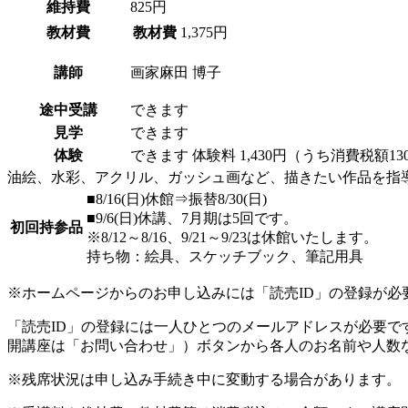
維持費
825円
教材費
教材費
1,375円
講師
画家
麻田 博子
途中受講
できます
見学
できます
体験
できます
体験料
1,430円（うち消費税額1
油絵、水彩、アクリル、ガッシュ画など、描きたい作品を指
■8/16(日)休館⇒振替8/30(日)
■9/6(日)休講、7月期は5回です。
初回持参品
※8/12～8/16、9/21～9/23は休館いたします。
持ち物：絵具、スケッチブック、筆記用具
※ホームページからのお申し込みには「読売ID」の登録が必
「読売ID」の登録には一人ひとつのメールアドレスが必要
開講座は「お問い合わせ」）ボタンから各人のお名前や人数
※残席状況は申し込み手続き中に変動する場合があります。