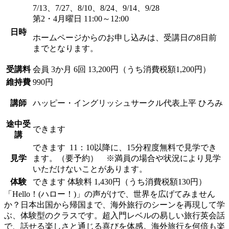
7/13、7/27、8/10、8/24、9/14、9/28
第2・4月曜日 11:00～12:00
日時
ホームページからのお申し込みは、受講日の8日前
までとなります。
受講料
会員
3か月 6回 13,200円（うち消費税額1,200円）
維持費
990円
講師
ハッピー・イングリッシュサークル代表
上平 ひろみ
途中受
できます
講
できます
11：10以降に、15分程度無料で見学でき
見学
ます。（要予約） ※満員の場合や状況により見学
いただけないことがあります。
体験
できます
体験料
1,430円（うち消費税額130円）
「Hello！(ハロー！)」の声がけで、世界を広げてみません
か？日本出国から帰国まで、海外旅行のシーンを再現して学
ぶ、体験型のクラスです。超入門レベルの易しい旅行英会話
で、話せる楽しさと通じる喜びを体感。海外旅行を何倍も楽