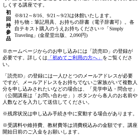
しくする講座です。
初
※8/12～8/16、9/21～9/23は休館いたします。
回
持ち物：筆記用具、お持ちの辞書（電子辞書可）。各
持
自テキスト購入のうえお持ちください⇒「Simply
参
Traveling」(金星堂出版、2,090円)
品
※ホームページからのお申し込みには「読売ID」の登録が
必要です。詳しくは
「初めてご利用の方へ」
をご覧くださ
い。
「読売ID」の登録には一人ひとつのメールアドレスが必要
ですが、メールアドレスをお持ちでないご家族がいて複数人
分を申し込みされたいなどの場合は、「見学申込・問合せ」
（公開講座は「お問い合わせ」）ボタンから各人のお名前や
人数などを入力して送信してください。
※残席状況は申し込み手続き中に変動する場合があります。
※受講料や維持費、教材費等は消費税込みの金額です。講座
開始日前のご入金をお願いします。