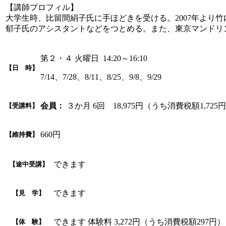
【講師プロフィル】
大学生時、比留間絹子氏に手ほどきを受ける。2007年より
郁子氏のアシスタントなどをつとめる。また、東京マンドリ
第２・４ 火曜日 14:20～16:10
【日 時】
7/14、7/28、8/11、8/25、9/8、9/29
会員：
３か月 6回 18,975円（うち消費税額1,725
【受講料】
660円
【維持費】
できます
【途中受講】
できます
【見 学】
できます 体験料 3,272円（うち消費税額297円）
【体 験】