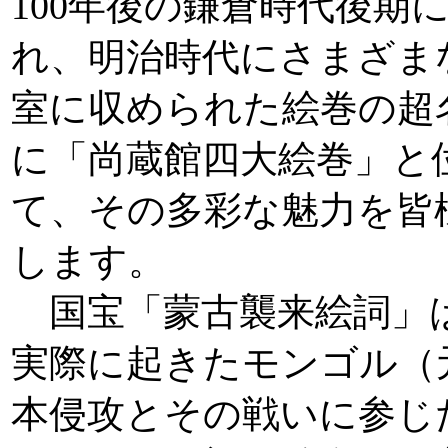
100年後の鎌倉時代後期
れ、明治時代にさまざま
室に収められた絵巻の超
に「尚蔵館四大絵巻」と
て、その多彩な魅力を皆
します。
国宝「蒙古襲来絵詞」は
実際に起きたモンゴル（
本侵攻とその戦いに参じ