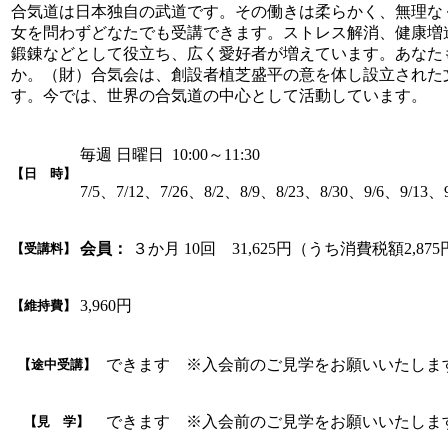
合気道は日本独自の武道です。その働きは柔らかく、無理な
女を問わずどなたでも受講できます。ストレス解消、健康増
鍛錬などとして役立ち、広く愛好者が増えています。あなた
か。（財）合気会は、創設者植芝盛平の意を体し設立された
す。今では、世界の合気道の中心として活動しています。
毎週 日曜日 10:00～11:30
【日 時】
7/5、7/12、7/26、8/2、8/9、8/23、8/30、9/6、9/13、9
会員：
３か月 10回 31,625円（うち消費税額2,87
【受講料】
3,960円
【維持費】
できます ※入会前のご見学をお願いいたしま
【途中受講】
できます ※入会前のご見学をお願いいたしま
【見 学】