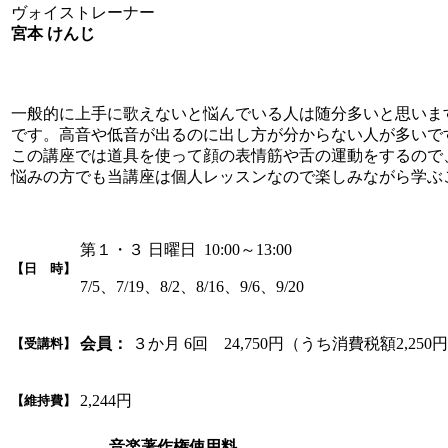
ヴォイストレーナー
宮本 けんじ
一般的に上手に歌えないと悩んでいる人は随分多いと思いま
です。高音や低音が出るのに出し方が分からない人が多いで
この講座では道具を使って顔の表情筋や舌の運動をするので
悩みの方でも当講座は個人レッスンなので楽しみながら学ぶ
第１・３ 日曜日 10:00～13:00
【日 時】
7/5、7/19、8/2、8/16、9/6、9/20
会員：
３か月 6回 24,750円（うち消費税額2,250
【受講料】
2,244円
【維持費】
音楽著作権使用料