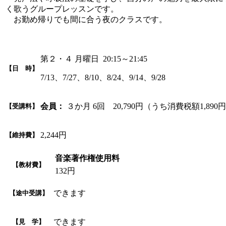
く歌うグループレッスンです。
お勤め帰りでも間に合う夜のクラスです。
第２・４ 月曜日 20:15～21:45
【日 時】
7/13、7/27、8/10、8/24、9/14、9/28
会員：
３か月 6回 20,790円（うち消費税額1,890
【受講料】
2,244円
【維持費】
音楽著作権使用料
【教材費】
132円
できます
【途中受講】
できます
【見 学】