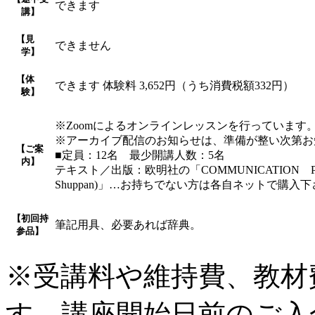
できます
講】
【見
できません
学】
【体
できます 体験料 3,652円（うち消費税額332円）
験】
※Zoomによるオンラインレッスンを行っています
※アーカイブ配信のお知らせは、準備が整い次第お
【ご案
■定員：12名 最少開講人数：5名
内】
テキスト／出版：欧明社の「COMMUNICATION PROGRESSI
Shuppan)」…お持ちでない方は各自ネットで購入
【初回持
筆記用具、必要あれば辞典。
参品】
※受講料や維持費、教材
す。講座開始日前のご入