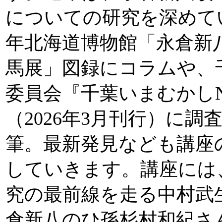
についての研究を深めてい
年北海道博物館「永倉新
馬展」図録にコラムや、
委員会『千葉いまむかしNo
（2026年3月刊行）に調
筆。最新発見なども講座
していきます。講座には
究の最前線を走る中村武
倉新八のひ孫杉村和紀さ