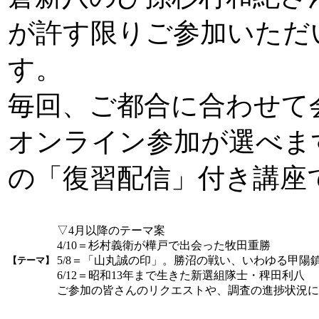
が許す限りご参加いただ
す。
毎回、ご都合に合わせて
オンライン参加が選べま
の「復習配信」付き講座
▽4月以降のテーマ案
4/10＝杉村義衛が樺戸で出会った牧田重勝
5/8＝「山丸誠の印」。勝沼の戦い、いわゆる甲陽
【テーマ】
6/12＝昭和13年まで生きた新選組隊士・稗田利八
ご参加の皆さんのリクエストや、調査の進捗状況に