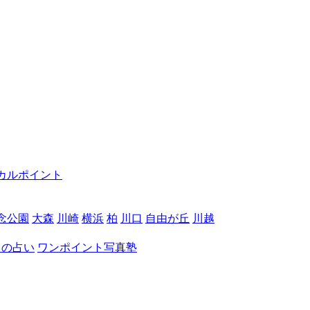
カルポイント
念公園
大森
川崎
横浜
柏
川口
自由が丘
川越
月の占い
ワンポイント写真塾