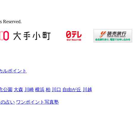
s Reserved.
カルポイント
念公園
大森
川崎
横浜
柏
川口
自由が丘
川越
月の占い
ワンポイント写真塾