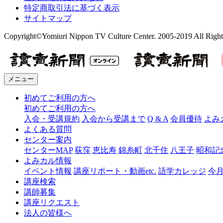
特定商取引法に基づく表示
サイトマップ
Copyright©Yomiuri Nippon TV Culture Center. 2005-2019 All Right
メニュー
初めてご利用の方へ
初めてご利用の方へ
入会・受講規約
入会から受講まで
Q & A
会員優待
よみ
よくある質問
センター案内
センターMAP
荻窪
恵比寿
錦糸町
北千住
八王子
昭和記
よみカル情報
イベント情報
講座リポート・動画etc.
語学カレッジ
今
講座検索
講師募集
講座リクエスト
法人の皆様へ