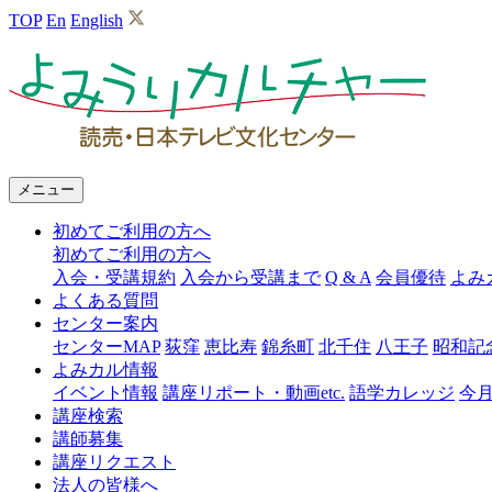
TOP
En
English
よ
み
う
り
メニュー
カ
初めてご利用の方へ
ル
初めてご利用の方へ
チ
入会・受講規約
入会から受講まで
Q & A
会員優待
よみ
よくある質問
ャ
センター案内
ー
センターMAP
荻窪
恵比寿
錦糸町
北千住
八王子
昭和記
よみカル情報
イベント情報
講座リポート・動画etc.
語学カレッジ
今
講座検索
講師募集
講座リクエスト
法人の皆様へ