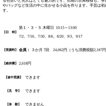
る色合いと光沢はとても魅力的です。伝統の古典模様も、季
やバッグなど生活の中に生かせる小品を作ります。手芸は初
す。
第１・３・５ 木曜日 10:15～13:00
【日 時】
7/2、7/16、7/30、8/6、8/20、9/3、9/17
会員：
３か月 7回 24,062円（うち消費税額2,187
【受講料】
2,618円
【維持費】
できます
【途中受講】
できます
【見 学】
できません
【体 験】