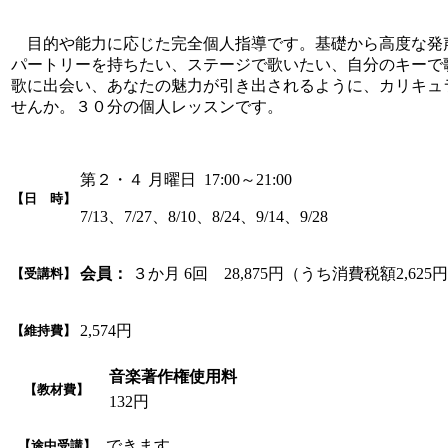
目的や能力に応じた完全個人指導です。基礎から高度な発
パートリーを持ちたい、ステージで歌いたい、自分のキーで
歌に出会い、あなたの魅力が引き出されるように、カリキュ
せんか。３０分の個人レッスンです。
第２・４ 月曜日 17:00～21:00
【日 時】
7/13、7/27、8/10、8/24、9/14、9/28
会員：
３か月 6回 28,875円（うち消費税額2,625
【受講料】
2,574円
【維持費】
音楽著作権使用料
【教材費】
132円
できます
【途中受講】