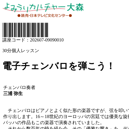
講座コード：202607-09090010
30分個人レッスン
電子チェンバロを弾こう！
チェンバロ奏者
三浦 弥生
チェンバロはピアノとよく似た形の楽器ですが、弦を叩い
作り出します。16～18世紀のヨーロッパの宮廷では優美な
バッハの作品もこの楽器で演奏されていました。
それから数百年の時を経た今、その「優雅な響き」を、デ