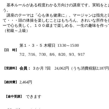
基本ルールがある程度わかる方向けの講座です。実戦をと
う。
講座のテーマは「心も体も健康に」。マージャンは指先と
て・・・頭の体操を楽しむことはもちろん、きれいな所作を
ーで心も美しく。１００歳まで楽しめる、一生の趣味を作っ
（初級～上級）
第１・３・５ 木曜日 13:30～15:00
【日 時】
7/2、7/16、7/30、8/6、8/20、9/3、9/17
会員：
３か月 7回 24,062円（うち消費税額2,187
【受講料】
2,464円
【維持費】
できます
【途中受講】