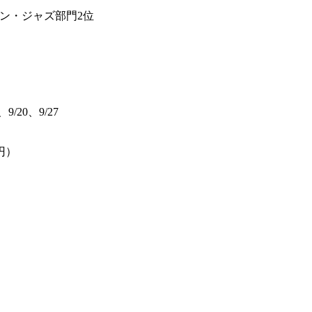
ダン・ジャズ部門2位
、9/20、9/27
2円）