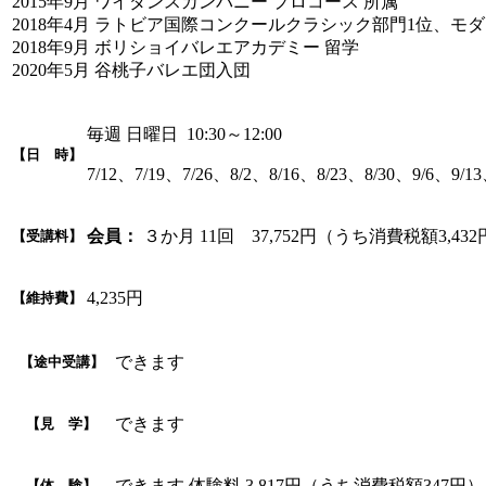
2015年9月 ワイダンスカンパニー プロコース 所属
2018年4月 ラトビア国際コンクールクラシック部門1位、モ
2018年9月 ボリショイバレエアカデミー 留学
2020年5月 谷桃子バレエ団入団
毎週 日曜日 10:30～12:00
【日 時】
7/12、7/19、7/26、8/2、8/16、8/23、8/30、9/6、9/13
会員：
３か月 11回 37,752円（うち消費税額3,43
【受講料】
4,235円
【維持費】
できます
【途中受講】
できます
【見 学】
できます 体験料 3,817円（うち消費税額347円）
【体 験】