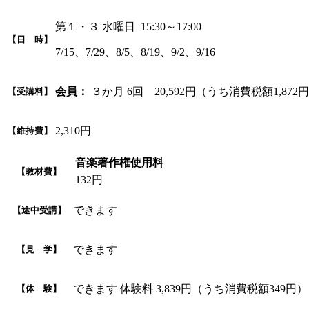
第１・３ 水曜日 15:30～17:00
【日 時】
7/15、7/29、8/5、8/19、9/2、9/16
会員：
３か月 6回 20,592円（うち消費税額1,872
【受講料】
2,310円
【維持費】
音楽著作権使用料
【教材費】
132円
できます
【途中受講】
できます
【見 学】
できます 体験料 3,839円（うち消費税額349円
【体 験】