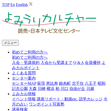
TOP
En
English
よ
み
う
り
メニュー
カ
初めてご利用の方へ
ル
初めてご利用の方へ
チ
入会・受講規約
入会から受講まで
Q & A
会員優待
よ
みカルポイント
ャ
よくある質問
ー
センター案内
センターMAP
荻窪
恵比寿
錦糸町
北千住
八王子
昭和
記念公園
大森
川崎
横浜
柏
川口
自由が丘
川越
よみカル情報
イベント情報
講座リポート・動画etc.
語学カレッジ
今
月の占い
ワンポイント写真塾
講座検索