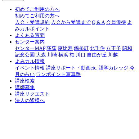
初めてご利用の方へ
初めてご利用の方へ
入会・受講規約
入会から受講まで
Q & A
会員優待
よ
みカルポイント
よくある質問
センター案内
センターMAP
荻窪
恵比寿
錦糸町
北千住
八王子
昭和
記念公園
大森
川崎
横浜
柏
川口
自由が丘
川越
よみカル情報
イベント情報
講座リポート・動画etc.
語学カレッジ
今
月の占い
ワンポイント写真塾
講座検索
講師募集
講座リクエスト
法人の皆様へ