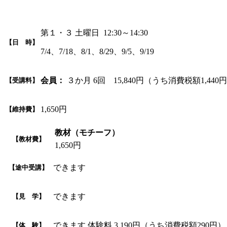
第１・３ 土曜日 12:30～14:30
【日 時】
7/4、7/18、8/1、8/29、9/5、9/19
会員：
３か月 6回 15,840円（うち消費税額1,440
【受講料】
1,650円
【維持費】
教材（モチーフ）
【教材費】
1,650円
できます
【途中受講】
できます
【見 学】
できます 体験料 3,190円（うち消費税額2
【体 験】