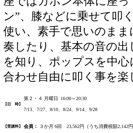
座ではカホン本体に座っ
ン”、膝などに乗せて叩く
使い、素手で思いのまま
奏したり、基本の音の出
を知り、ポップスを中心
合わせ自由に叩く事を楽
第２・４ 月曜日 16:00～20:30
【日 時】
7/13、7/27、8/10、8/24、9/14、9/28
会員：
３か月 6回 23,562円（うち消費税額2,142
【受講料】