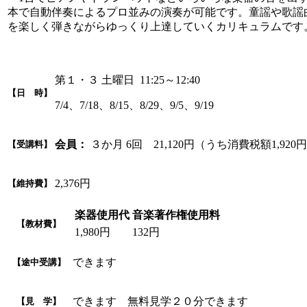
本で自動伴奏によるプロ並みの演奏が可能です。童謡や歌謡
を楽しく弾きながらゆっくり上達していくカリキュラムです
第１・３ 土曜日 11:25～12:40
【日 時】
7/4、7/18、8/15、8/29、9/5、9/19
会員：
３か月 6回 21,120円（うち消費税額1,920
【受講料】
2,376円
【維持費】
楽器使用代
音楽著作権使用料
【教材費】
1,980円
132円
できます
【途中受講】
できます 無料見学２０分できます
【見 学】