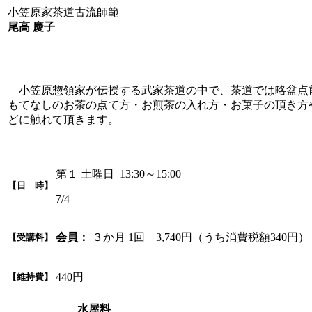
小笠原家茶道古流師範
尾高 慶子
小笠原惣領家が伝授する武家茶道の中で、茶道では略盆点
もてなしのお茶の点て方・お煎茶の入れ方・お菓子の頂き方
どに触れて頂きます。
第１ 土曜日 13:30～15:00
【日 時】
7/4
会員：
３か月 1回 3,740円（うち消費税額340円）
【受講料】
440円
【維持費】
水屋料