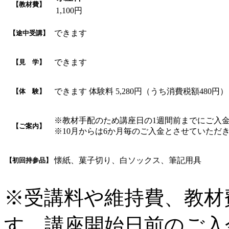
【教材費】
1,100円
できます
【途中受講】
できます
【見 学】
できます 体験料 5,280円（うち消費税額48
【体 験】
※教材手配のため講座日の1週間前までにご入
【ご案内】
※10月からは6か月毎のご入金とさせていただ
懐紙、菓子切り、白ソックス、筆記用具
【初回持参品】
※受講料や維持費、教材
す。講座開始日前のご入