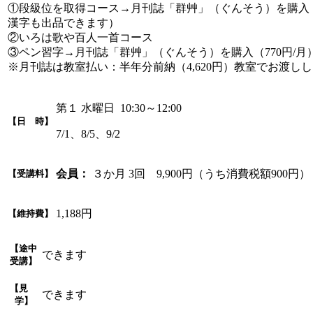
①段級位を取得コース→月刊誌「群艸」（ぐんそう）を購入（
漢字も出品できます）
②いろは歌や百人一首コース
③ペン習字→月刊誌「群艸」（ぐんそう）を購入（770円/月
※月刊誌は教室払い：半年分前納（4,620円）教室でお渡し
第１ 水曜日 10:30～12:00
【日 時】
7/1、8/5、9/2
会員：
３か月 3回 9,900円（うち消費税額900円）
【受講料】
1,188円
【維持費】
【途中
できます
受講】
【見
できます
学】