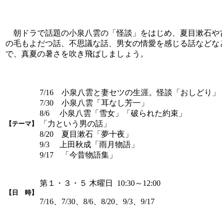
朝ドラで話題の小泉八雲の「怪談」をはじめ、夏目漱石や
の毛もよだつ話、不思議な話、男女の情愛を感じる話などな
で、真夏の暑さを吹き飛ばしましょう。
7/16 小泉八雲と妻セツの生涯。怪談「おしどり」
7/30 小泉八雲「耳なし芳一」
8/6 小泉八雲「雪女」「破られた約束」
「力という男の話」
【テーマ】
8/20 夏目漱石「夢十夜」
9/3 上田秋成「雨月物語」
9/17 「今昔物語集」
第１・３・５ 木曜日 10:30～12:00
【日 時】
7/16、7/30、8/6、8/20、9/3、9/17