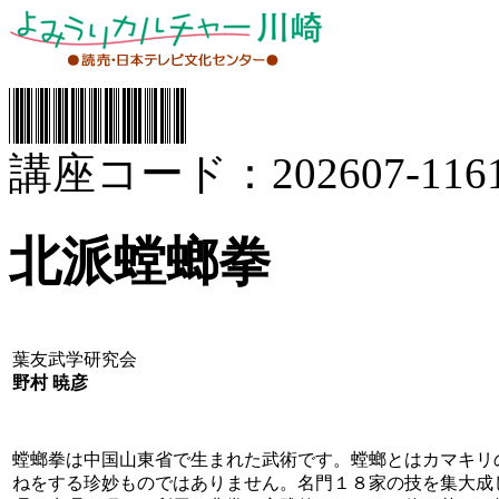
講座コード：202607-1161
北派螳螂拳
葉友武学研究会
野村 暁彦
螳螂拳は中国山東省で生まれた武術です。螳螂とはカマキリ
ねをする珍妙ものではありません。名門１８家の技を集大成