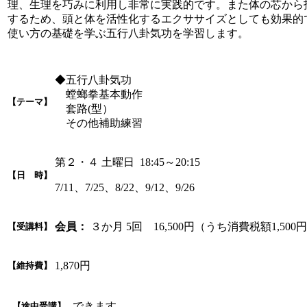
理、生理を巧みに利用し非常に実践的です。また体の芯から
するため、頭と体を活性化するエクササイズとしても効果的
使い方の基礎を学ぶ五行八卦気功を学習します。
◆五行八卦気功
螳螂拳基本動作
【テーマ】
套路(型）
その他補助練習
第２・４ 土曜日 18:45～20:15
【日 時】
7/11、7/25、8/22、9/12、9/26
会員：
３か月 5回 16,500円（うち消費税額1,500
【受講料】
1,870円
【維持費】
できます
【途中受講】