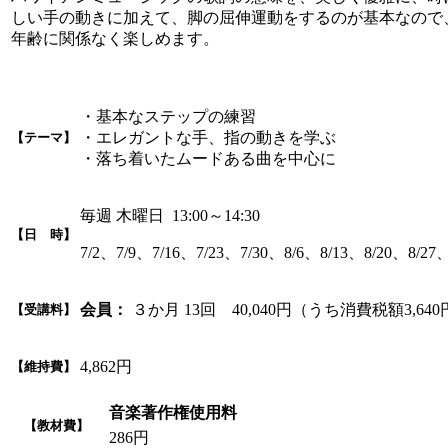
しい手の動きに加えて、脚の屈伸運動をするのが基本なので
年齢に関係なく楽しめます。
・基本なステップの練習
・エレガントな手、指の動きを学ぶ
【テーマ】
・落ち着いたムードある曲を中心に
毎週 木曜日 13:00～14:30
【日 時】
7/2、7/9、7/16、7/23、7/30、8/6、8/13、8/20、8/27、
会員：
３か月 13回 40,040円（うち消費税額3,64
【受講料】
4,862円
【維持費】
音楽著作権使用料
【教材費】
286円